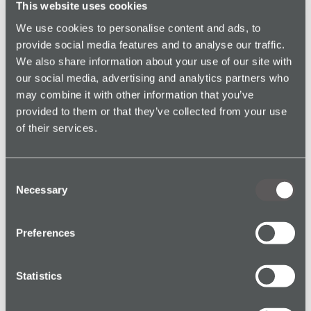
This website uses cookies
Dispositifs discrets & faciles à utiliser – Conçus
pour les travailleurs isolés du secteur caritatif.
We use cookies to personalise content and ads, to
provide social media features and to analyse our traffic.
Réponse d’urgence rapide – Escalade immédiate
We also share information about your use of our site with
vers la police en cas de besoin.
our social media, advertising and analytics partners who
may combine it with other information that you’ve
💙 Soutenez la sécurité de votre équipe dès
provided to them or that they’ve collected from your use
aujourd’hui.
Contactez-nous
pour découvrir comment
of their services.
nos solutions peuvent protéger les travailleurs
humanitaires dans des situations à haut risque.
Consent
Necessary
Selection
Partagez cet article avec votre réseau
Preferences
More Genuine Alarms
Statistics