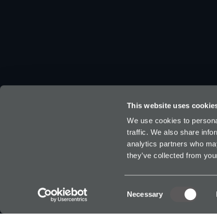
This website uses cookie
We use cookies to personal
traffic. We also share info
analytics partners who may
they’ve collected from your
SoloProte
Toegankel
Trots gevestigd in Nederland
Consent
Necessary
Selection