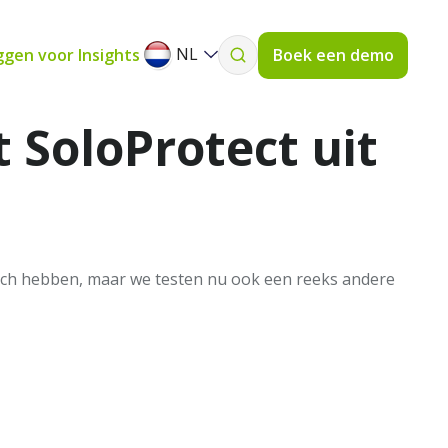
NL
ggen voor Insights
Boek een demo
SoloProtect uit