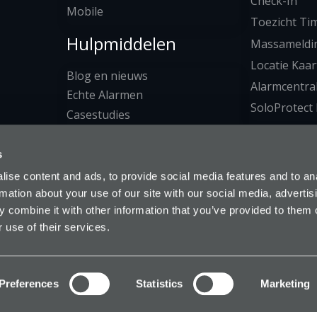
Check-In
Mobile
Toezicht Ti
Hulpmiddelen
Massameldi
Locatie Kaar
Blog en nieuws
Alarmcentra
Echte Alarmen
SoloProtect 
Casestudies
Downloads
s
ise content and ads, to provide social media features and to an
rmation about your use of our site with our social media, advertis
 combine it with other information that you’ve provided to them o
 use of their services.
ct BV auteursrecht © 2026 | Alle rechten voorbeho
ijkheid
|
Privacybeleid
|
Cookiebeleid
|
Cookie-instelli
Preferences
Statistics
Marketing