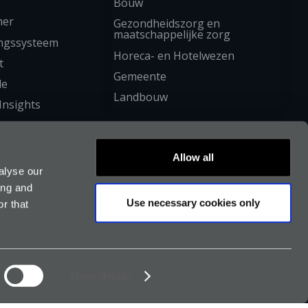
Bouw
mer
Gezondheidszorg en
maatschappelijke zorg
ngssysteem
Horeca- en Hotelwezen
t
Gemeente
le
Landbouw
Insights
Allow all
alyse our
ing and
Use necessary cookies only
r that
uden
ngen wijzigen
Show details