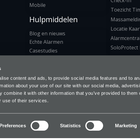
Check-In
Mobile
Toezicht Ti
Hulpmiddelen
Massameldi
Locatie Kaar
Blog en nieuws
Alarmcentra
Echte Alarmen
SoloProtect 
Casestudies
Downloads
s
ise content and ads, to provide social media features and to an
rmation about your use of our site with our social media, advertis
 combine it with other information that you’ve provided to them o
 use of their services.
ct BV auteursrecht © 2026 | Alle rechten voorbeho
ijkheid
|
Privacybeleid
|
Cookiebeleid
|
Cookie-instelli
Preferences
Statistics
Marketing