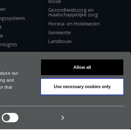
Bouw
mer
Gezondheidszorg en
maatschappelijke zorg
ngssysteem
Horeca- en Hotelwezen
t
Gemeente
le
Landbouw
Insights
Allow all
alyse our
ing and
Use necessary cookies only
r that
uden
ngen wijzigen
Show details