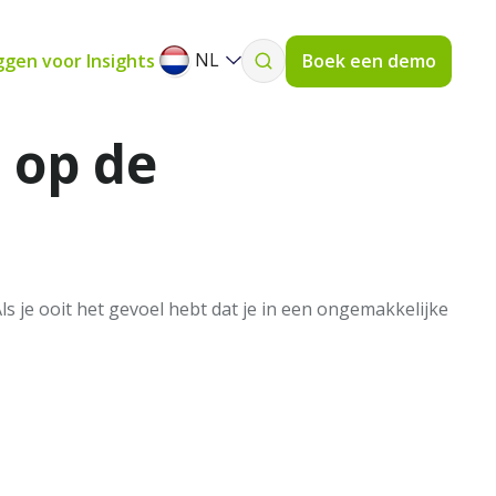
NL
ggen voor Insights
Boek een demo
 op de