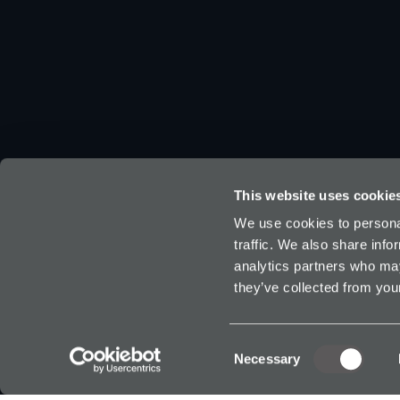
This website uses cookie
We use cookies to personal
traffic. We also share info
analytics partners who may
they’ve collected from your
SoloProte
Toegankel
Trots gevestigd in Nederland
Consent
Necessary
Selection