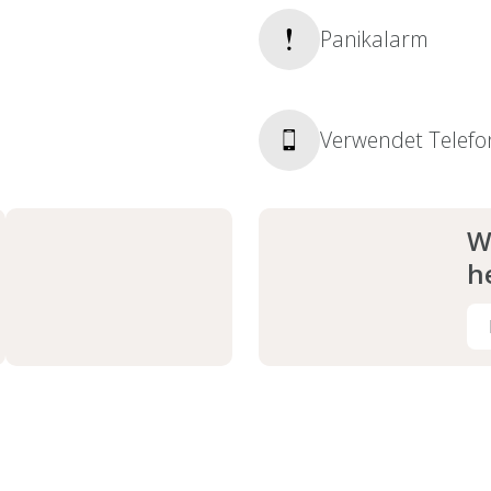
Panikalarm
Verwendet Telef
W
h