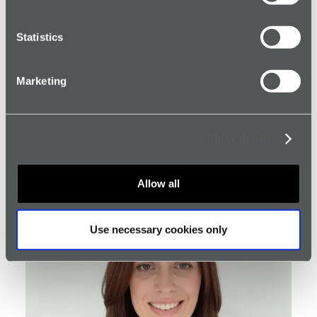
Statistics
Marketing
John Feather
Vizepräsident Operations
Show details
Allow all
Use necessary cookies only