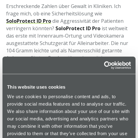
Erschreckende Zahlen über Gewalt in Kliniken. Ich
frage mich, ob eine Sicherheitslösung wie
SoloProtect ID Pro
die Aggressivität der Patienten
verringern könnten?
SoloProtect ID Pro
ist weltweit
das erste mit Innenraum-Ortung und Videokamera
ausgestattete Schutzgerät für Alleinarbeiter. Die nur
104 Gramm leichte und als Namensschild getarnte
Anlage verfügt außerdem über eine präzise
Innenraum-Lokalisierung und
Risikobenachrichtigungsfunktion.
Vielleicht würden sich das Pflegepersonal allein durch
This website uses cookies
das Tragen einer Sicherheitslösung sicherer fühlen
We use cookies to personalise content and ads, to
und Patienten diese respektvoller behandeln, da sie ja
provide social media features and to analyse our traffic.
wüssten, dass ihr aggressives Verhalten im Notfall an
We also share information about your use of our site with
eine zertifizierte Alarmzentrale übertragen wird und
our social media, advertising and analytics partners who
Polizei schnell in die Situation eingreifen würde...
may combine it with other information that you’ve
provided to them or that they’ve collected from your use