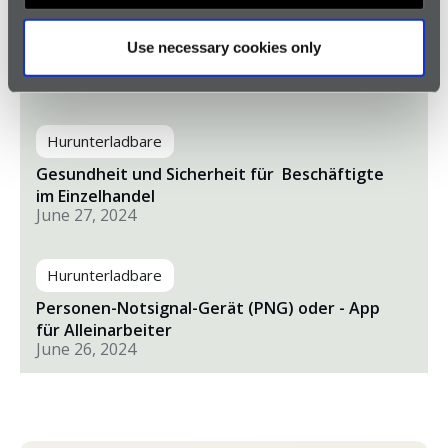
Hurunterladbare
Begleitdokument zur Investition in Personen
Use necessary cookies only
Notsignal Anlagen (PNA)
June 28, 2024
Hurunterladbare
Gesundheit und Sicherheit für Beschäftigte
im Einzelhandel
June 27, 2024
Hurunterladbare
Personen-Notsignal-Gerät (PNG) oder - App
für Alleinarbeiter
June 26, 2024