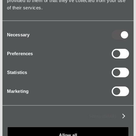
provided to them or that they’ve collected from your use
of their services.
Consent
Necessary
Selection
Zuverlässiger Alarmschutz bei medizinischen
Preferences
Notfällen
Read article →
Statistics
Marketing
Show details
Zuverlässiger Alarmschutz für Versorgungs
und Wartungsarbeiter
Allow all