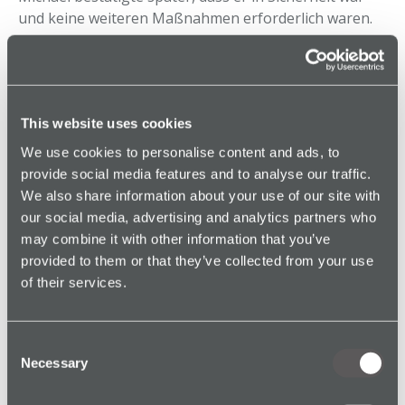
und keine weiteren Maßnahmen erforderlich waren.
Sheenas
Geschichte:
Hochrisiko-
This website uses cookies
We use cookies to personalise content and ads, to
Kinderschutzbesuch
provide social media features and to analyse our traffic.
We also share information about your use of our site with
Sheena, eine Sozialarbeiterin,
aktivierte ihr
our social media, advertising and analytics partners who
Sicherheitsgerät, während sie einen hochriskanten
may combine it with other information that you’ve
Kinderschutzbesuch durchführte.
provided to them or that they’ve collected from your use
of their services.
Die Audioaufnahme erfasste, wie sie das Haus betrat
und mit einer weiblichen Bewohnerin sprach, während
ihr Kollege mit den Kindern interagierte.
Consent
Necessary
Selection
Während des Besuchs eskalierte die Situation.