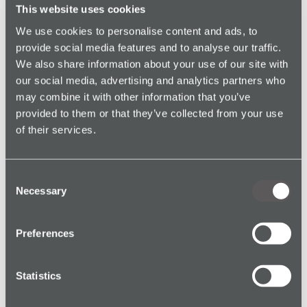
sans douleur. N’attendez pas l’année prochaine... il
This website uses cookies
sera peut-être trop tard !
We use cookies to personalise content and ads, to
Pour découvrir notre offre de dispositifs pour
provide social media features and to analyse our traffic.
travailleurs isolés, cliquez
ici
.
We also share information about your use of our site with
our social media, advertising and analytics partners who
Les entreprises ont le devoir de protéger à tout
may combine it with other information that you’ve
moment leurs employés, et en particulier lorsqu’ils
provided to them or that they’ve collected from your use
travaillent à l’extérieur de l’entreprise ou hors de vue
of their services.
des autres salariés. Cette obligation est encore plus
importante en cette période de l’année. Pour une
entreprise ou une organisation, l’absence de
Consent
protection des travailleurs isolés peut avoir des
Necessary
Selection
conséquences désastreuses : lourdes indemnités à
payer, mauvaise image, perte d’attractivité aux yeux
Preferences
des clients et du personnel...
De plus, les employeurs ont le devoir moral de
Statistics
s’assurer que leur personnel est parfaitement
préparé en cas d’incident. Chaque nouvelle saison