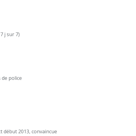
 j sur 7)
 de police
ect début 2013, convaincue