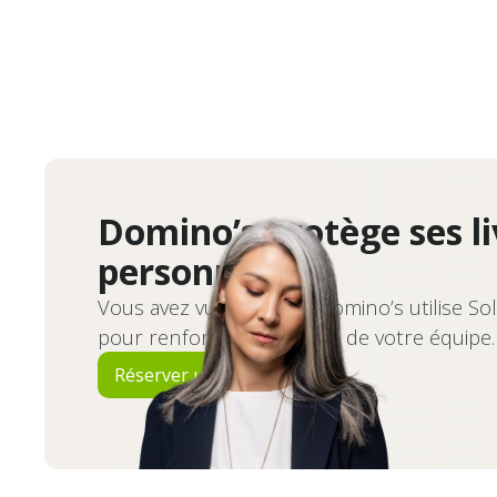
Domino’s protège ses li
personnel
Vous avez vu comment Domino’s utilise So
pour renforcer la sécurité de votre équipe.
Réserver une démo