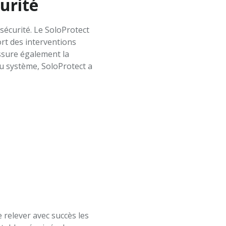
urité
sécurité. Le SoloProtect
ort des interventions
ssure également la
du système, SoloProtect a
 relever avec succès les