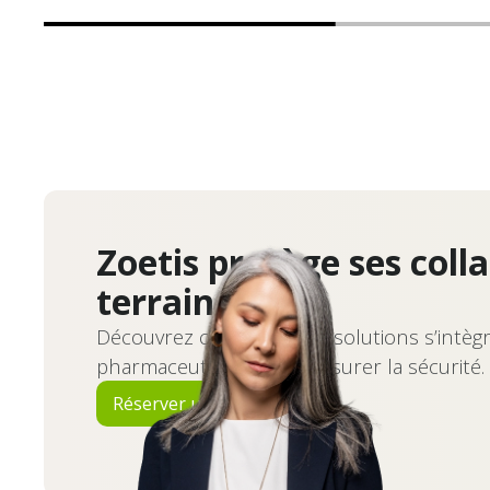
Zoetis protège ses coll
terrain
Découvrez comment nos solutions s’intèg
pharmaceutiques pour assurer la sécurité.
Réserver une démo