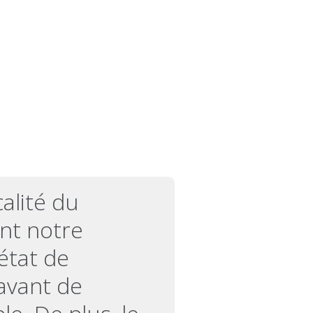
calité du
ont notre
’état de
 avant de