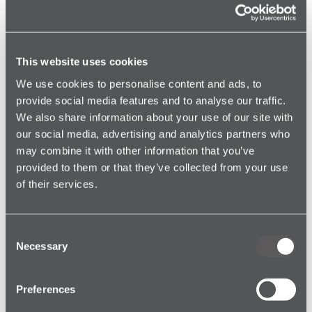
protection aux employés, dont les travailleurs isolés,
contre les risques humains (agressions verbales ou
physiques) et les risques environnementaux
(incapacité physique provoquée par une chute ou un
This website uses cookies
malaise, par exemple). En mêlant formation du
We use cookies to personalise content and ads, to
personnel et mise en oeuvre de la solution de sécurité
provide social media features and to analyse our traffic.
SoloProtect, McColl’s a intégré la solution pour
We also share information about your use of our site with
travailleurs isolés dans sa stratégie globale de
our social media, advertising and analytics partners who
sécurité.
may combine it with other information that you’ve
McColl’s a choisi les dispositifs d’alarme pour
provided to them or that they’ve collected from your use
travailleurs isolés SoloProtect pour leur discrétion et
of their services.
pour la protection qu’ils offrent à ses travailleurs
isolés. Après une phase de test réussie, les
collaborateurs et collaboratrices d’un magasin
Consent
Necessary
McColl’s étaient tellement impressionnés qu’ils ne
Selection
voulaient plus rendre leur porte badge. Principales
raisons invoquées : la tranquillité d’esprit et le
Preferences
sentiment de sécurité que leur procure l’appareil.