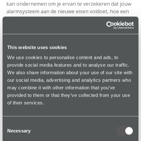
kan ondernemen om je ervan te verzekeren dat jouw
alarmsysteem aan de nieuwe eisen voldoet, hoe een
particuliere alarmcentrale een melding kan verifiëren
en hoe onze
persoonlijke veiligheidsoplossing
van
SoloProtect misschien de juiste mogelijkheden kan
bieden om jouw organisatie te beschermen.
This website uses cookies
Met een veiligheidsoplossing van SoloProtect zijn
We use cookies to personalise content and ads, to
jouw medewerkers niet alleen in staat om alarm te
provide social media features and to analyse our traffic.
slaan bij overvallen, maar ook bij intimidatie en
We also share information about your use of our site with
bedreiging of bij ongevallen en ongelukken.
our social media, advertising and analytics partners who
may combine it with other information that you’ve
Lees onze nieuwste toevoeging aan de kennisbank
provided to them or that they’ve collected from your use
om meer te leren over dit onderwerp: Overvalalarm,
of their services.
eerst checken, dan politie!
Consent
Necessary
Selection